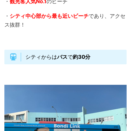
・
観光客人気No.1
のビーチ
・
シティ中心部から最も近いビーチ
であり、アクセ
ス抜群！
シティからは
バス
で
約30分