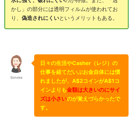
水に強く、破れにくい
のが特徴。また、「透
かし」の部分には透明フィルムが使われてお
り、
偽造されにくい
というメリットもある。
日々の生活やCasher（レジ）の
仕事を経てだいぶお金自体には慣
Sonoka
れましたが、A$2コインがA$1コ
インよりも
金額は大きいのにサイ
ズは小さい
のが覚えづらかったで
す。